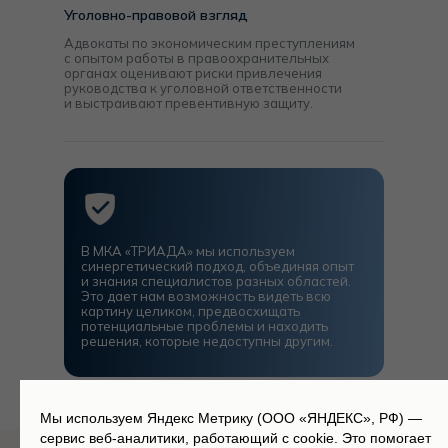
Уголовно-правовой взгляд
Адвокаты по экономическим преступлениям
с опытом работы в правоохранительных
органах оценивают риски привлечения
руководства к уголовной ответственности
и выстраивают превентивную защиту.
В МКА «ТРИАДА» мы используем
синергетический подход, объединяя опыт
и знания специалистов разных областей.
Это дает нам возможность видеть всю
картину целиком, предвосхищать
потенциальные проблемы и находить
решения, которые недоступны другим.
Мы используем Яндекс Метрику (ООО «ЯНДЕКС», РФ) —
сервис веб-аналитики, работающий с cookie. Это помогает