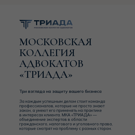
МОСКОВСКАЯ
Семейное право
Наслед
КОЛЛЕГИЯ
Сложные разводы, раздел активов
Оформл
АДВОКАТОВ
(в т.ч. бизнеса), определение места
оспари
жительства детей, брачные
между 
договоры.
«ТРИАДА»
Три взгляда на защиту вашего бизнеса
Подробнее
За каждым успешным делом стоит команда
профессионалов, которые не просто знают
закон, а умеют его применять на практике
в интересах клиента. МКА «ТРИАДА» —
объединение экспертов в области
гражданского, налогового и уголовного права,
которые смотрят на проблему с разных сторон.